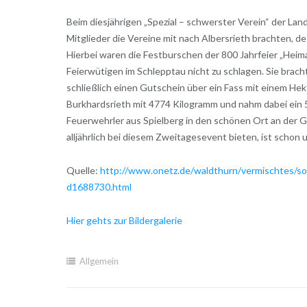
Beim diesjährigen „Spezial – schwerster Verein“ der L
Mitglieder die Vereine mit nach Albersrieth brachten, d
Hierbei waren die Festburschen der 800 Jahrfeier „Hei
Feierwütigen im Schlepptau nicht zu schlagen. Sie brac
schließlich einen Gutschein über ein Fass mit einem Hek
Burkhardsrieth mit 4774 Kilogramm und nahm dabei ein 50 
Feuerwehrler aus Spielberg in den schönen Ort an der G
alljährlich bei diesem Zweitagesevent bieten, ist schon u
Quelle:
http://www.onetz.de/waldthurn/vermischtes/s
d1688730.html
Hier gehts zur Bildergalerie
Allgemein