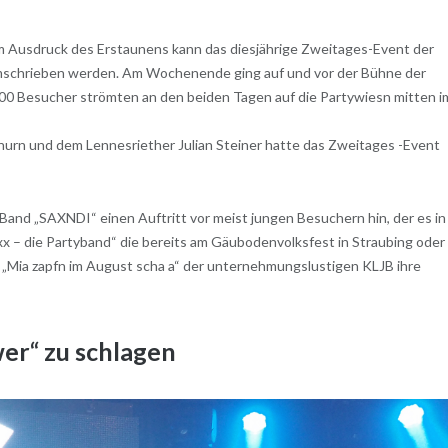
em Ausdruck des Erstaunens kann das diesjährige Zweitages-Event der
umschrieben werden. Am Wochenende ging auf und vor der Bühne der
00 Besucher strömten an den beiden Tagen auf die Partywiesn mitten i
urn und dem Lennesriether Julian Steiner hatte das Zweitages -Event
e Band „SAXNDI“ einen Auftritt vor meist jungen Besuchern hin, der es in
 – die Partyband“ die bereits am Gäubodenvolksfest in Straubing oder
 „Mia zapfn im August scha a“ der unternehmungslustigen KLJB ihre
er“ zu schlagen