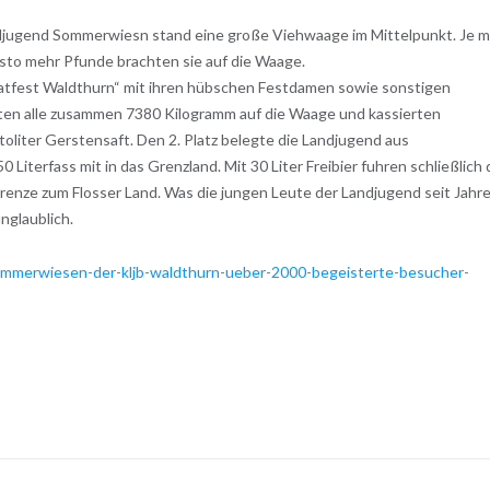
andjugend Sommerwiesn stand eine große Viehwaage im Mittelpunkt. Je 
esto mehr Pfunde brachten sie auf die Waage.
matfest Waldthurn“ mit ihren hübschen Festdamen sowie sonstigen
hten alle zusammen 7380 Kilogramm auf die Waage und kassierten
toliter Gerstensaft. Den 2. Platz belegte die Landjugend aus
Literfass mit in das Grenzland. Mit 30 Liter Freibier fuhren schließlich 
renze zum Flosser Land. Was die jungen Leute der Landjugend seit Jahr
nglaublich.
ommerwiesen-der-kljb-waldthurn-ueber-2000-begeisterte-besucher-