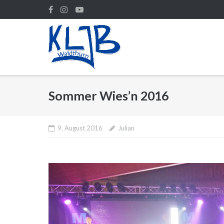
Direkt
zum
Inhalt
Sommer Wies’n 2016
9. August 2016
Julian