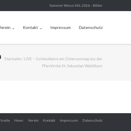
Sommer Wiesn XXL 2026 – Bilder
Verein
Kontakt
Impressum
Datenschutz
n
Startseite
/
LIVE – Gottesdienst am Ostersonntag aus der
Pfarrkirche St. Sebastian Waldthurn
rtseite
News
Verein
Kontakt
Impressum
Datenschutz