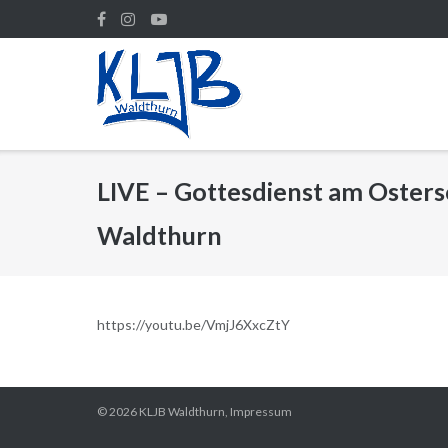
Direkt
zum
Inhalt
LIVE – Gottesdienst am Osterso
Waldthurn
https://youtu.be/VmjJ6XxcZtY
© 2026
KLJB Waldthurn
,
Impressum