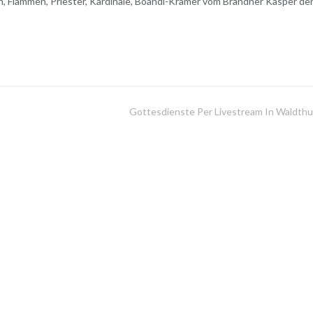
n, Flammen, Priester, Kardinäle, Boandl-Kramer vom Brandner Kasper de
Gottesdienste Per Livestream In Waldthu