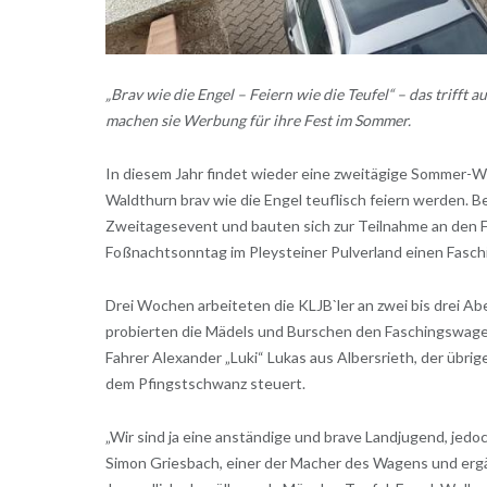
„Brav wie die Engel – Feiern wie die Teufel“ – das triff
machen sie Werbung für ihre Fest im Sommer.
In diesem Jahr findet wieder eine zweitägige Sommer-Wies
Waldthurn brav wie die Engel teuflisch feiern werden. B
Zweitagesevent und bauten sich zur Teilnahme an den 
Foßnachtsonntag im Pleysteiner Pulverland einen Fasch
Drei Wochen arbeiteten die KLJB`ler an zwei bis drei 
probierten die Mädels und Burschen den Faschingswagen 
Fahrer Alexander „Luki“ Lukas aus Albersrieth, der übr
dem Pfingstschwanz steuert.
„Wir sind ja eine anständige und brave Landjugend, jedo
Simon Griesbach, einer der Macher des Wagens und ergän