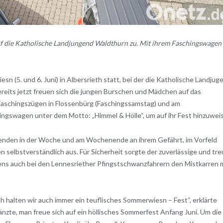
t auf die Katholische Landjungend Waldthurn zu. Mit ihrem Faschingswagen
n (5. und 6. Juni) in Albersrieth statt, bei der die Katholische Landjug
ereits jetzt freuen sich die jungen Burschen und Mädchen auf das
Faschingszügen in Flossenbürg (Faschingssamstag) und am
ingswagen unter dem Motto: „Himmel & Hölle“, um auf ihr Fest hinzuwei
Abenden in der Woche und am Wochenende an ihrem Gefährt, im Vorfeld
selbstverständlich aus. Für Sicherheit sorgte der zuverlässige und tr
igens auch bei den Lennesriether Pfingstschwanzfahrern den Mistkarren 
ch halten wir auch immer ein teuflisches Sommerwiesn – Fest“, erklärte
zte, man freue sich auf ein höllisches Sommerfest Anfang Juni. Um die