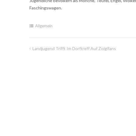
Jugendliche bevölkern als Mönche, Teufel, Engel, Wolke
Faschingswagen.
Allgemein
Landjugend Trifft Im Dorftreff Auf Zoiglfans
Beitragsnavigation