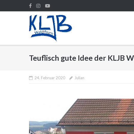
Direkt
zum
Inhalt
Teuflisch gute Idee der KLJB 
24. Februar 2020
Julian