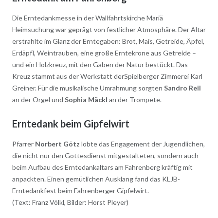
Die Erntedankmesse in der Wallfahrtskirche Mariä
Heimsuchung war geprägt von festlicher Atmosphäre. Der Altar
erstrahlte im Glanz der Erntegaben: Brot, Mais, Getreide, Äpfel,
Erdäpfl, Weintrauben, eine große Erntekrone aus Getreide –
und ein Holzkreuz, mit den Gaben der Natur bestückt. Das
Kreuz stammt aus der Werkstatt derSpielberger Zimmerei Karl
Greiner. Für die musikalische Umrahmung sorgten
Sandro Reil
an der Orgel und
Sophia Mäckl
an der Trompete.
Erntedank beim Gipfelwirt
Pfarrer
Norbert Götz
lobte das Engagement der Jugendlichen,
die nicht nur den Gottesdienst mitgestalteten, sondern auch
beim Aufbau des Erntedankaltars am Fahrenberg kräftig mit
anpackten. Einen gemütlichen Ausklang fand das KLJB-
Erntedankfest beim Fahrenberger Gipfelwirt.
(Text: Franz Völkl, Bilder: Horst Pleyer)