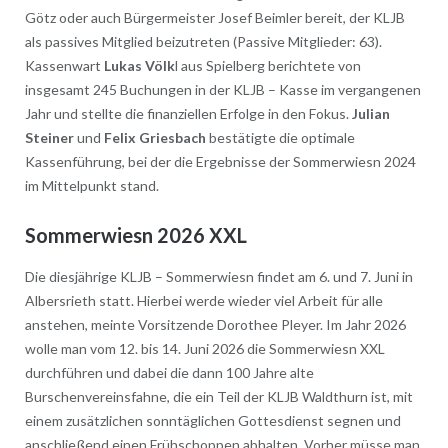
Götz oder auch Bürgermeister Josef Beimler bereit, der KLJB
als passives Mitglied beizutreten (Passive Mitglieder: 63).
Kassenwart
Lukas Völk
l aus Spielberg berichtete von
insgesamt 245 Buchungen in der KLJB – Kasse im vergangenen
Jahr und stellte die finanziellen Erfolge in den Fokus.
Julian
Steiner
und
Felix Griesbach
bestätigte die optimale
Kassenführung, bei der die Ergebnisse der Sommerwiesn 2024
im Mittelpunkt stand.
Sommerwiesn 2026 XXL
Die diesjährige KLJB – Sommerwiesn findet am 6. und 7. Juni in
Albersrieth statt. Hierbei werde wieder viel Arbeit für alle
anstehen, meinte Vorsitzende Dorothee Pleyer. Im Jahr 2026
wolle man vom 12. bis 14. Juni 2026 die Sommerwiesn XXL
durchführen und dabei die dann 100 Jahre alte
Burschenvereinsfahne, die ein Teil der KLJB Waldthurn ist, mit
einem zusätzlichen sonntäglichen Gottesdienst segnen und
anschließend einen Frühschoppen abhalten. Vorher müsse man