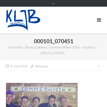
000101_070451
Startseite
/
SimpLy Galleries
/
Sommer Wiesn 2024 – Fotobox
/
000101_070451
Bei
9. Juni 2024
Johannes