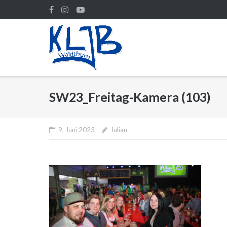
Direkt
zum
Inhalt
SW23_Freitag-Kamera (103)
9. Juni 2023
Julian