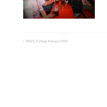
SW23_Freitag-Kamera (103)
Beitragsnavigation