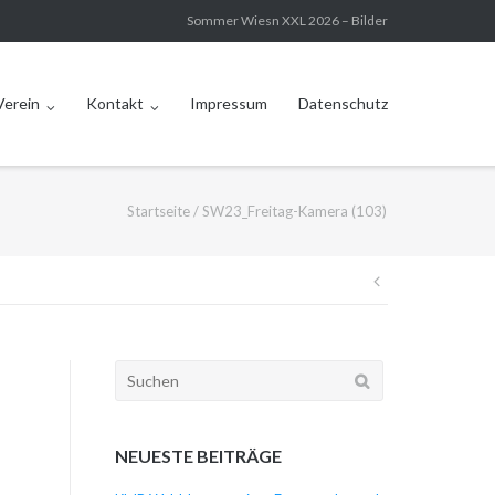
Sommer Wiesn XXL 2026 – Bilder
Verein
Kontakt
Impressum
Datenschutz
Startseite
/
SW23_Freitag-Kamera (103)
Beitragsna
Suchen
nach:
NEUESTE BEITRÄGE