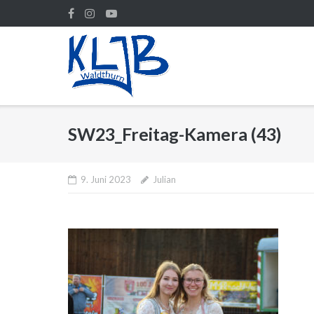
Direkt
zum
Inhalt
SW23_Freitag-Kamera (43)
9. Juni 2023
Julian