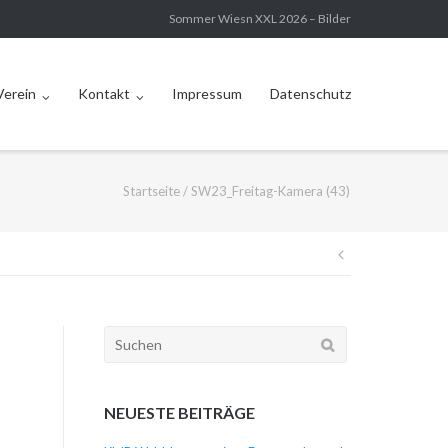
Sommer Wiesn XXL 2026 – Bilder
Verein
Kontakt
Impressum
Datenschutz
Startseite
/
SW23_Freitag-Kamera (43)
Beitragsna
Suchen
nach:
NEUESTE BEITRÄGE