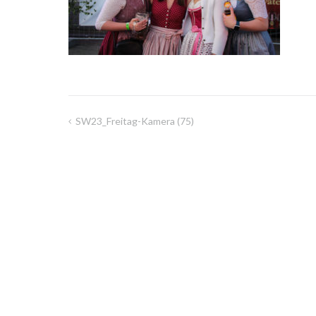
SW23_Freitag-Kamera (75)
Beitragsnavigation