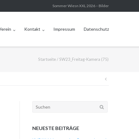
Sommer Wiesn XXL 2026 – Bilder
Verein
Kontakt
Impressum
Datenschutz
Startseite
/
SW23_Freitag-Kamera (75)
Beitragsna
Suchen
nach:
NEUESTE BEITRÄGE